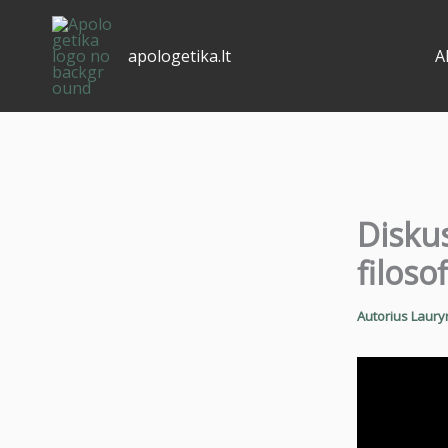
Pereiti
prie
apologetika.lt
A
turinio
Diskus
filosof
Autorius
Laury