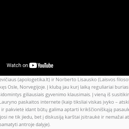
vičiaus (apologetika.lt) ir Norberto Lisausko (Laisvos filoso
kęs Osle, Norvegijoje. Į klubą jau kurį laiką reguliariai buria
esidomintys giliausiais gyvenimo klausimais. Į vieną iš susitiki
auryno paskaitos internete (kaip tiksliai viskas įvyko – atskir
 ir pakvietė idant būtų galima aptarti krikščioniškąją pasaul
osi ne tik jiedu, bet į diskusiją karštai įsitraukė ir nemažai at
amatyti antroje dalyje).