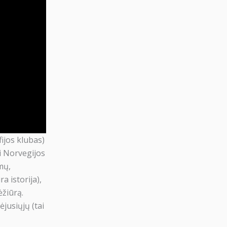
fijos klubas)
si Norvegijos
mų,
a istorija),
ėžiūrą.
ėjusiųjų (tai