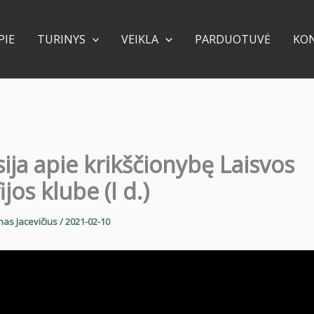
PIE
TURINYS
VEIKLA
PARDUOTUVĖ
KO
ija apie krikščionybę Laisvos
ijos klube (I d.)
nas Jacevičius
/
2021-02-10