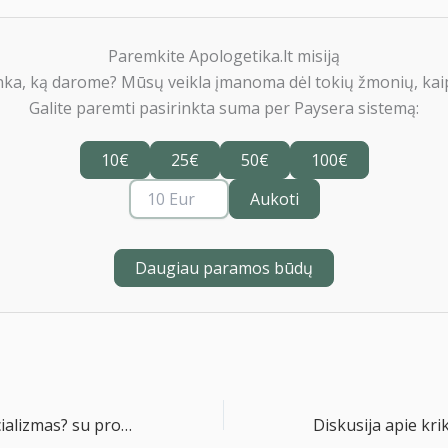
Paremkite Apologetika.lt misiją
nka, ką darome? Mūsų veikla įmanoma dėl tokių žmonių, kaip
Galite paremti pasirinkta suma per Paysera sistemą:
10€
25€
50€
100€
Aukoti
Daugiau paramos būdų
Kas yra egzistencializmas? su prof. Tomu Sodeika