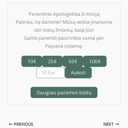
Paremkite Apologetika.lt misiją
Patinka, ką darome? Mūsų veikla įmanoma
dėl tokių žmonių, kaip Jūs!
Galite paremti pasirinkta suma per
Paysera sistemą:
10€
25€
50€
100€
Aukoti
Daugiau paramos būdų
PREVIOUS
NEXT