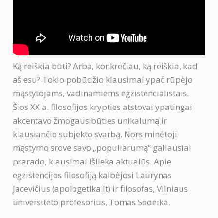
Ką reiškia būti? Arba, konkrečiau, ką reiškia, kad
aš esu? Tokio pobūdžio klausimai ypač rūpėjo
mąstytojams, vadinamiems egzistencialistais.
Šios XX a. filosofijos krypties atstovai ypatingai
akcentavo žmogaus būties unikalumą ir
klausiančio subjekto svarbą. Nors minėtoji
mąstymo srovė savo „populiarumą“ galiausiai
prarado, klausimai išlieka aktualūs. Apie
egzistencijos filosofiją kalbėjosi Laurynas
Jacevičius (apologetika.lt) ir filosofas, Vilniaus
universiteto profesorius, Tomas Sodeika.