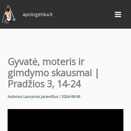
Pereiti
prie
apologetika.lt
turinio
Gyvatė, moteris ir
gimdymo skausmai |
Pradžios 3, 14-24
Autorius
Laurynas Jacevičius
/
2024-08-06