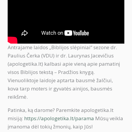
Antrajame laidos „Biblijos slėpiniai“ sezone dr.
Paulius Čerka (VDU) ir dr. Laurynas Jacevičius
(apologetika.lt) kalbasi apie vieną apie pamatinį
visos Biblijos tekstą – Pradžios knygą.
Vienuoliktoje laidoje aptarta bausmė žalčiui,
kova tarp moters ir gyvatės ainijos, bausmės
reikšmė.
Patinka, ką darome? Paremkite apologetika.lt
misiją:
https://apologetika.lt/parama
Mūsų veikla
įmanoma dėl tokių žmonių, kaip Jūs!