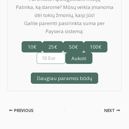
Patinka, ką darome? Mūsų veikla įmanoma
dėl tokių žmonių, kaip Jūs!
Galite paremti pasirinkta suma per
Paysera sistemą:
10€
25€
50€
100€
Aukoti
Daugiau paramos būdų
PREVIOUS
NEXT