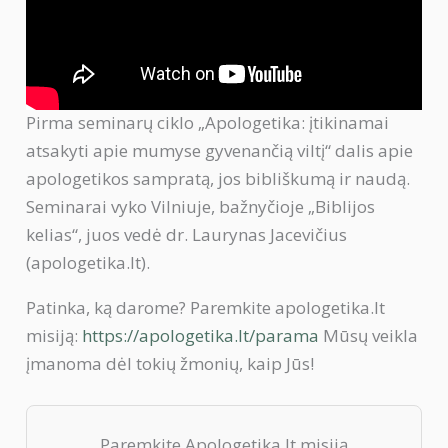
Pirma seminarų ciklo „Apologetika: įtikinamai
atsakyti apie mumyse gyvenančią viltį“ dalis apie
apologetikos sampratą, jos bibliškumą ir naudą.
Seminarai vyko Vilniuje, bažnyčioje „Biblijos
kelias“, juos vedė dr. Laurynas Jacevičius
(apologetika.lt).
Patinka, ką darome? Paremkite apologetika.lt
misiją:
https://apologetika.lt/parama
Mūsų veikla
įmanoma dėl tokių žmonių, kaip Jūs!
Paremkite Apologetika.lt misiją