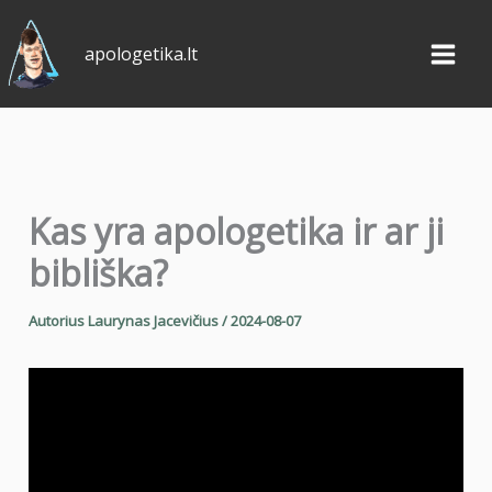
Pereiti
prie
apologetika.lt
turinio
Kas yra apologetika ir ar ji
bibliška?
Autorius
Laurynas Jacevičius
/
2024-08-07