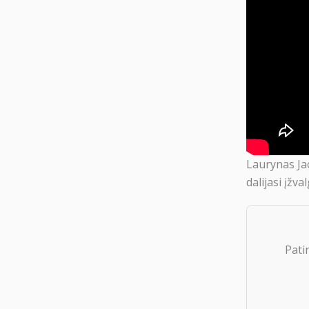
Laurynas Jac
dalijasi įžva
Pati