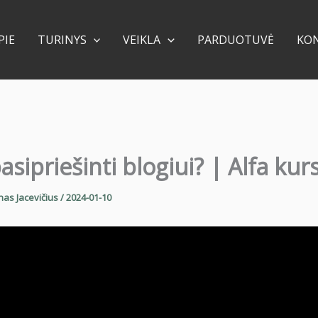
PIE
TURINYS
VEIKLA
PARDUOTUVĖ
KO
asipriešinti blogiui? | Alfa kur
nas Jacevičius
/
2024-01-10