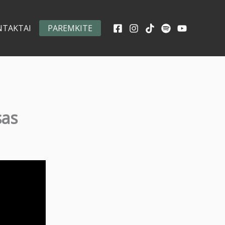
NTAKTAI
PAREMKITE
sas