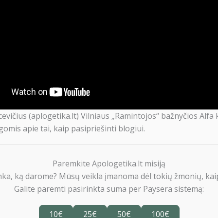
evičius (aplogetika.lt) Vilniaus „Ramintojos“ bažnyčios Alfa
lgomis apie tai, kaip pasipriešinti blogiui.
Paremkite Apologetika.lt misiją
nka, ką darome? Mūsų veikla įmanoma dėl tokių žmonių, kaip
Galite paremti pasirinkta suma per Paysera sistemą:
10€
25€
50€
100€