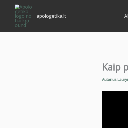
Pereiti
prie
apologetika.lt
A
turinio
Kaip p
Autorius
Laury