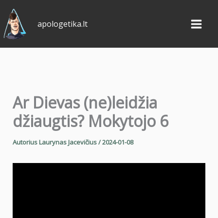
Pereiti
prie
apologetika.lt
turinio
Ar Dievas (ne)leidžia
džiaugtis? Mokytojo 6
Autorius
Laurynas Jacevičius
/
2024-01-08