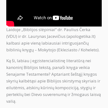
Laidoje „Biblijos slėpiniai“ dr. Paulius Čerka
(VDU) ir dr. Laurynas Jacevičius (apologetika.lt)
kalbasi apie vieną labiausiai intriguojančių
biblinių knygų – Mokytojo (Ekleziasto / Koheleto).
Ką ši, labiau į egzistencialistinę literatūrą nei
kanoninį Biblijos tekstą, panaši knyga veikia
Senajame Testamente? Aptariant šeštąjį knygos
skyrių kalbėtąsi apie Biblijos skirstymą skyriais ir
eilutėmis, atskirų kūrinių kompoziciją, stygių ir
perteklių bei Dievo suverenumą ir žmogaus laisvą
valią.