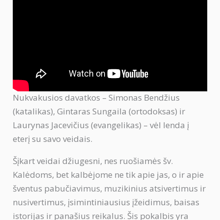
Nukvakusios davatkos – Simonas Bendžius
(katalikas), Gintaras Sungaila (ortodoksas) ir
Laurynas Jacevičius (evangelikas) – vėl lenda į
eterį su savo veidais.
Šįkart veidai džiugesni, nes ruošiamės šv.
Kalėdoms, bet kalbėjome ne tik apie jas, o ir apie
šventus pabučiavimus, muzikinius atsivertimus ir
nusivertimus, įsimintiniausius įžeidimus, baisas
istorijas ir panašius reikalus. Šis pokalbis yra