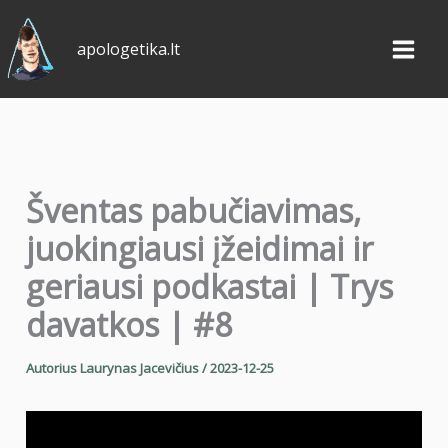
Pereiti
prie
apologetika.lt
turinio
Šventas pabučiavimas,
juokingiausi įžeidimai ir
geriausi podkastai | Trys
davatkos | #8
Autorius
Laurynas Jacevičius
/
2023-12-25