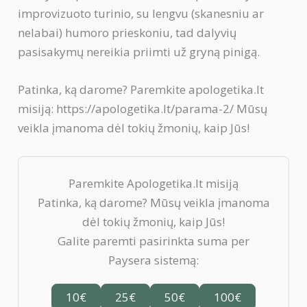
improvizuoto turinio, su lengvu (skanesniu ar
nelabai) humoro prieskoniu, tad dalyvių
pasisakymų nereikia priimti už gryną pinigą.
Patinka, ką darome? Paremkite apologetika.lt
misiją: https://apologetika.lt/parama-2/ Mūsų
veikla įmanoma dėl tokių žmonių, kaip Jūs!
Paremkite Apologetika.lt misiją
Patinka, ką darome? Mūsų veikla įmanoma
dėl tokių žmonių, kaip Jūs!
Galite paremti pasirinkta suma per
Paysera sistemą:
10€
25€
50€
100€