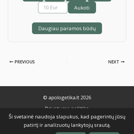
Aukoti
Daugiau paramos būdų
PREVIOUS
NEXT
© apologetika.lt 2026
Privatumo politika
Ši svetainė naudoja slapukus, kad pagerintų jūsų
Naudojimo taisyklės
patirtį ir analizuotų lankytojų srautą.
Slapukų politika
Grąžinimo taisyklės