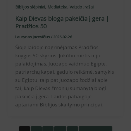
,
,
Biblijos slėpiniai
Mediateka
Vaizdo įrašai
Kaip Dievas bloga pakeičia į gera |
Pradžios 50
Laurynas Jacevičius
/
2026-02-26
Šioje laidoje nagrinėjamas Pradžios
knygos 50 skyrius: Jokūbo mirtis ir jo
palaidojimas, Juozapo vaidmuo Egipte,
patriarchų kapai, gedulo reikšmė, santykis
su Egiptu, taip pat Juozapo žodžiai apie
tai, kaip Dievas žmonių sumanytą blogį
pakeičia į gera. Laidos pabaigoje
aptariami Biblijos skaitymo principai.