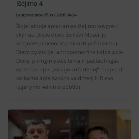
Išėjimo 4
Laurynas Jacevičius
/
2026-04-24
Šioje laidoje aptariamas Išėjimo knygos 4
skyrius: Dievo duoti ženklai Mozei, jo
abejonės ir nenoras paklusti pašaukimui,
Dievo pyktis bei antropomorfinė kalba apie
Dievą, pirmgimystės tema ir paslaptingas
epizodas apie „kraujo sužadėtinį“. Taip pat
kalbama apie Aarono vaidmenį ir Dievo
išganymo veikimo pobūdį.