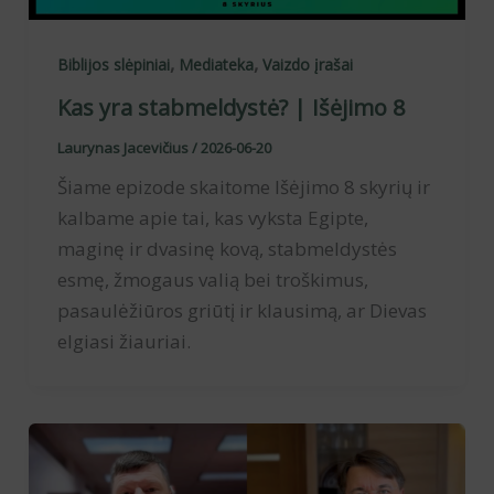
,
,
Biblijos slėpiniai
Mediateka
Vaizdo įrašai
Kas yra stabmeldystė? | Išėjimo 8
Laurynas Jacevičius
/
2026-06-20
Šiame epizode skaitome Išėjimo 8 skyrių ir
kalbame apie tai, kas vyksta Egipte,
maginę ir dvasinę kovą, stabmeldystės
esmę, žmogaus valią bei troškimus,
pasaulėžiūros griūtį ir klausimą, ar Dievas
elgiasi žiauriai.