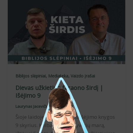
,
,
Biblijos slėpiniai
Mediateka
Vaizdo įrašai
Dievas užkietina faraono širdį |
Išėjimo 9
Laurynas Jacevičius
/
2026-07-02
Šioje laidoje nagrinėjamas Išėjimo knygos
9 skyrius. Kalbama apie gyvulių marą,