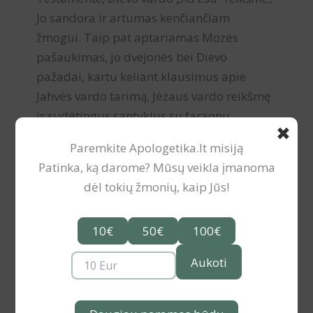
Jo sandora ir artumas kenčiančiam
žmogui. Taip pat aptariamas Mozės
pašaukimas, jo dvejonės bei Dievo
pažadai, kartu keliant klausimus apie
Jahvės vardo tarimą, Jėzaus vardo reikšmę
ir sudėtingus santykius su faraonu.
✖
Paremkite Apologetika.lt misiją
Patinka, ką darome? Mūsų veikla įmanoma
dėl tokių žmonių, kaip Jūs!
10€
50€
100€
Aukoti