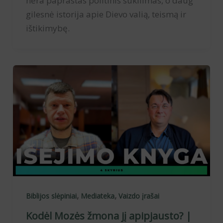
nėra paprastas politinis sukilimas, o daug
gilesnė istorija apie Dievo valią, teismą ir
ištikimybę.
,
,
Biblijos slėpiniai
Mediateka
Vaizdo įrašai
Kodėl Mozės žmona jį apipjausto? |