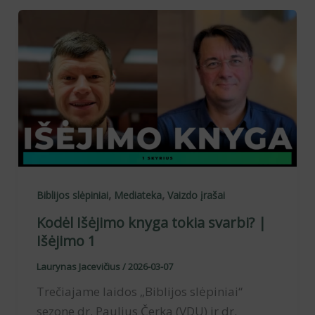
,
,
Biblijos slėpiniai
Mediateka
Vaizdo įrašai
Kodėl Išėjimo knyga tokia svarbi? |
Išėjimo 1
Laurynas Jacevičius
/
2026-03-07
Trečiajame laidos „Biblijos slėpiniai“
sezone dr. Paulius Čerka (VDU) ir dr.