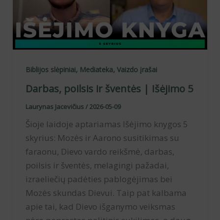
,
,
Biblijos slėpiniai
Mediateka
Vaizdo įrašai
Darbas, poilsis ir šventės | Išėjimo 5
Laurynas Jacevičius
/
2026-05-09
Šioje laidoje aptariamas Išėjimo knygos 5
skyrius: Mozės ir Aarono susitikimas su
faraonu, Dievo vardo reikšmė, darbas,
poilsis ir šventės, melagingi pažadai,
izraeliečių padėties pablogėjimas bei
Mozės skundas Dievui. Taip pat kalbama
apie tai, kad Dievo išganymo veiksmas