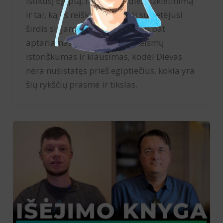
ištikusį Egiptą, faraono širdies užkietinimą
ir tai, ką jis reiškia, bei kodėl sukietėjusi
širdis siejama su pragaru. Taip pat
aptariamas Egiptą ištikusių teismų
istoriškumas ir klausimas, kodėl Dievas
nėra nusistatęs prieš egiptiečius, kokia yra
šių rykščių prasmė ir tikslas.