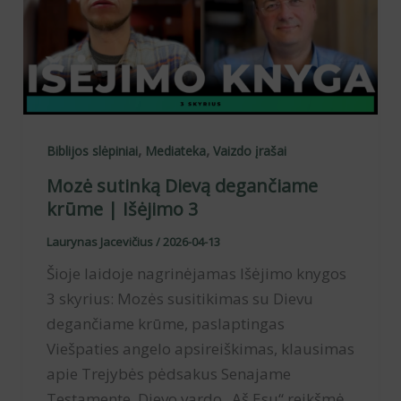
,
,
Biblijos slėpiniai
Mediateka
Vaizdo įrašai
Mozė sutinką Dievą degančiame
krūme | Išėjimo 3
Laurynas Jacevičius
/
2026-04-13
Šioje laidoje nagrinėjamas Išėjimo knygos
3 skyrius: Mozės susitikimas su Dievu
degančiame krūme, paslaptingas
Viešpaties angelo apsireiškimas, klausimas
apie Trejybės pėdsakus Senajame
Testamente, Dievo vardo „Aš Esu“ reikšmė,