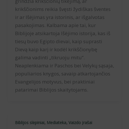
grindžia krikščionių tikėjimą, ar
krikščionims reikia švęsti žydiškas šventes
ir ar Išėjimas yra istorinis, ar išgalvotas
pasakojimas. Kalbama apie tai, kur
Biblijoje atsikartoja Išėjimo istorija, kas iš
tiesų buvo Egipto dievai, kaip suprasti
Dievą kaip karį ir kodėl krikščionybę
galima vadinti „tikruoju mitu“.
Neaplenkiama ir Paschos bei Velykų sąsaja,
populiarios knygos, savaip atkartojančios
Evangelijos motyvus, bei praktiniai
patarimai Biblijos skaitytojams.
,
,
Biblijos slėpiniai
Mediateka
Vaizdo įrašai