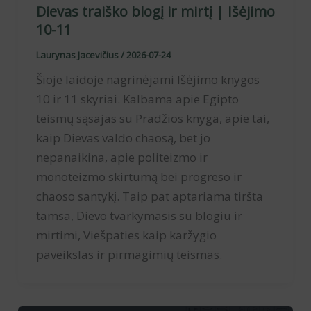
Dievas traiško blogį ir mirtį | Išėjimo
10-11
Laurynas Jacevičius
/
2026-07-24
Šioje laidoje nagrinėjami Išėjimo knygos
10 ir 11 skyriai. Kalbama apie Egipto
teismų sąsajas su Pradžios knyga, apie tai,
kaip Dievas valdo chaosą, bet jo
nepanaikina, apie politeizmo ir
monoteizmo skirtumą bei progreso ir
chaoso santykį. Taip pat aptariama tiršta
tamsa, Dievo tvarkymasis su blogiu ir
mirtimi, Viešpaties kaip karžygio
paveikslas ir pirmagimių teismas.