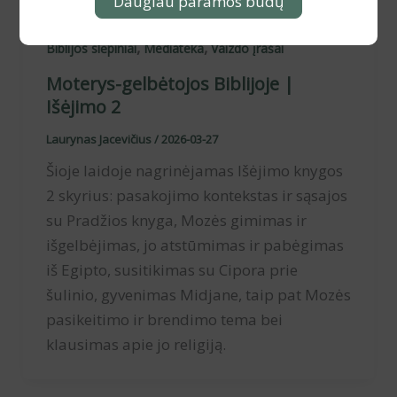
Daugiau paramos būdų
,
,
Biblijos slėpiniai
Mediateka
Vaizdo įrašai
Moterys-gelbėtojos Biblijoje |
Išėjimo 2
Laurynas Jacevičius
/
2026-03-27
Šioje laidoje nagrinėjamas Išėjimo knygos
2 skyrius: pasakojimo kontekstas ir sąsajos
su Pradžios knyga, Mozės gimimas ir
išgelbėjimas, jo atstūmimas ir pabėgimas
iš Egipto, susitikimas su Cipora prie
šulinio, gyvenimas Midjane, taip pat Mozės
pasikeitimo ir brendimo tema bei
klausimas apie jo religiją.