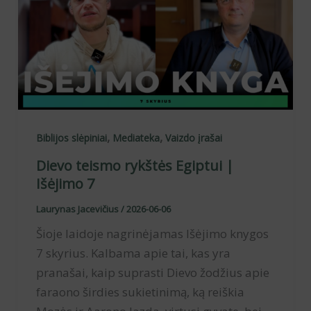
,
,
Biblijos slėpiniai
Mediateka
Vaizdo įrašai
Dievo teismo rykštės Egiptui |
Išėjimo 7
Laurynas Jacevičius
/
2026-06-06
Šioje laidoje nagrinėjamas Išėjimo knygos
7 skyrius. Kalbama apie tai, kas yra
pranašai, kaip suprasti Dievo žodžius apie
faraono širdies sukietinimą, ką reiškia