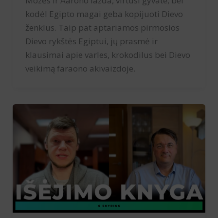
Mozės ir Aarono lazda, virtusi gyvate, bei
kodėl Egipto magai geba kopijuoti Dievo
ženklus. Taip pat aptariamos pirmosios
Dievo rykštės Egiptui, jų prasmė ir
klausimai apie varles, krokodilus bei Dievo
veikimą faraono akivaizdoje.