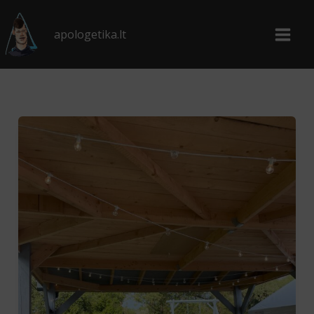
Pereiti
prie
apologetika.lt
turinio