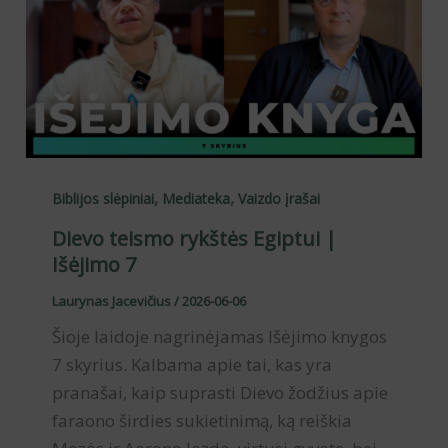
,
,
Biblijos slėpiniai
Mediateka
Vaizdo įrašai
Dievo teismo rykštės Egiptui |
Išėjimo 7
Laurynas Jacevičius
/
2026-06-06
Šioje laidoje nagrinėjamas Išėjimo knygos
7 skyrius. Kalbama apie tai, kas yra
pranašai, kaip suprasti Dievo žodžius apie
faraono širdies sukietinimą, ką reiškia