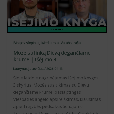
,
,
Biblijos slėpiniai
Mediateka
Vaizdo įrašai
Mozė sutinką Dievą degančiame
krūme | Išėjimo 3
Laurynas Jacevičius
/
2026-04-13
Šioje laidoje nagrinėjamas Išėjimo knygos
3 skyrius: Mozės susitikimas su Dievu
degančiame krūme, paslaptingas
Viešpaties angelo apsireiškimas, klausimas
apie Trejybės pėdsakus Senajame
Testamente, Dievo vardo „Aš Esu“ reikšmė,