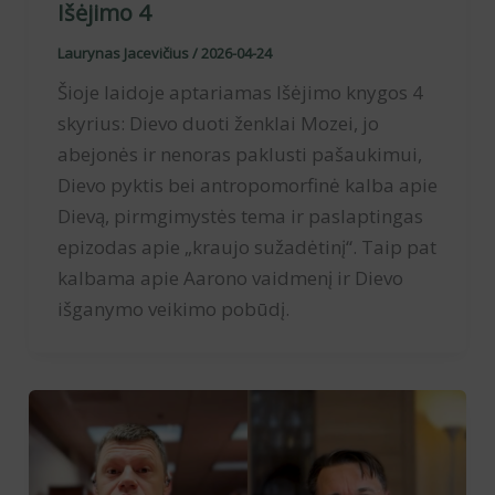
Išėjimo 4
Laurynas Jacevičius
/
2026-04-24
Šioje laidoje aptariamas Išėjimo knygos 4
skyrius: Dievo duoti ženklai Mozei, jo
abejonės ir nenoras paklusti pašaukimui,
Dievo pyktis bei antropomorfinė kalba apie
Dievą, pirmgimystės tema ir paslaptingas
epizodas apie „kraujo sužadėtinį“. Taip pat
kalbama apie Aarono vaidmenį ir Dievo
išganymo veikimo pobūdį.