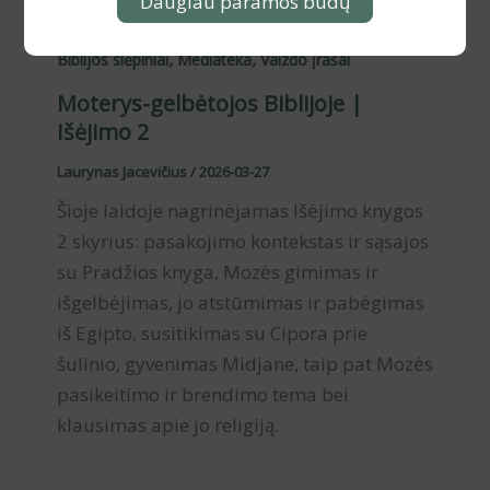
Daugiau paramos būdų
,
,
Biblijos slėpiniai
Mediateka
Vaizdo įrašai
Moterys-gelbėtojos Biblijoje |
Išėjimo 2
Laurynas Jacevičius
/
2026-03-27
Šioje laidoje nagrinėjamas Išėjimo knygos
2 skyrius: pasakojimo kontekstas ir sąsajos
su Pradžios knyga, Mozės gimimas ir
išgelbėjimas, jo atstūmimas ir pabėgimas
iš Egipto, susitikimas su Cipora prie
šulinio, gyvenimas Midjane, taip pat Mozės
pasikeitimo ir brendimo tema bei
klausimas apie jo religiją.