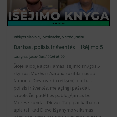
,
,
Biblijos slėpiniai
Mediateka
Vaizdo įrašai
Darbas, poilsis ir šventės | Išėjimo 5
Laurynas Jacevičius
/
2026-05-09
Šioje laidoje aptariamas Išėjimo knygos 5
skyrius: Mozės ir Aarono susitikimas su
faraonu, Dievo vardo reikšmė, darbas,
poilsis ir šventės, melagingi pažadai,
izraeliečių padėties pablogėjimas bei
Mozės skundas Dievui. Taip pat kalbama
apie tai, kad Dievo išganymo veiksmas