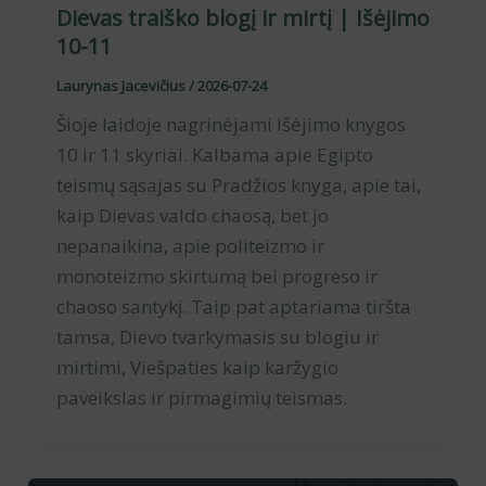
Dievas traiško blogį ir mirtį | Išėjimo
10-11
Laurynas Jacevičius
/
2026-07-24
Šioje laidoje nagrinėjami Išėjimo knygos
10 ir 11 skyriai. Kalbama apie Egipto
teismų sąsajas su Pradžios knyga, apie tai,
kaip Dievas valdo chaosą, bet jo
nepanaikina, apie politeizmo ir
monoteizmo skirtumą bei progreso ir
chaoso santykį. Taip pat aptariama tiršta
tamsa, Dievo tvarkymasis su blogiu ir
mirtimi, Viešpaties kaip karžygio
paveikslas ir pirmagimių teismas.