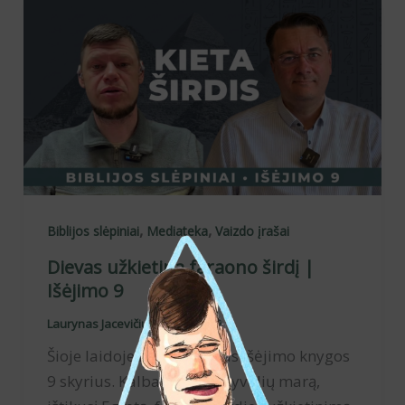
,
,
Biblijos slėpiniai
Mediateka
Vaizdo įrašai
Dievas užkietina faraono širdį |
Išėjimo 9
Laurynas Jacevičius
/
2026-07-02
Šioje laidoje nagrinėjamas Išėjimo knygos
9 skyrius. Kalbama apie gyvulių marą,