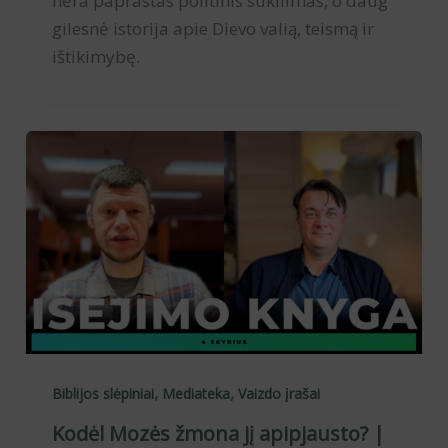
nėra paprastas politinis sukilimas, o daug
gilesnė istorija apie Dievo valią, teismą ir
ištikimybę.
,
,
Biblijos slėpiniai
Mediateka
Vaizdo įrašai
Kodėl Mozės žmona jį apipjausto? |