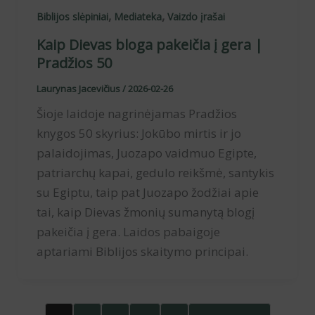
,
,
Biblijos slėpiniai
Mediateka
Vaizdo įrašai
Kaip Dievas bloga pakeičia į gera |
Pradžios 50
Laurynas Jacevičius
/
2026-02-26
Šioje laidoje nagrinėjamas Pradžios
knygos 50 skyrius: Jokūbo mirtis ir jo
palaidojimas, Juozapo vaidmuo Egipte,
patriarchų kapai, gedulo reikšmė, santykis
su Egiptu, taip pat Juozapo žodžiai apie
tai, kaip Dievas žmonių sumanytą blogį
pakeičia į gera. Laidos pabaigoje
aptariami Biblijos skaitymo principai.