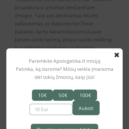
Jo sandora ir artumas kenčiančiam
žmogui. Taip pat aptariamas Mozės
pašaukimas, jo dvejonės bei Dievo
pažadai, kartu keliant klausimus apie
Jahvės vardo tarimą, Jėzaus vardo reikšmę
ir sudėtingus santykius su faraonu.
✖
Paremkite Apologetika.lt misiją
Patinka, ką darome? Mūsų veikla įmanoma
dėl tokių žmonių, kaip Jūs!
10€
50€
100€
Aukoti