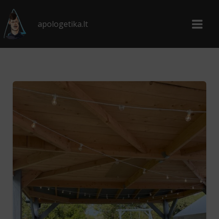
Pereiti
prie
apologetika.lt
turinio