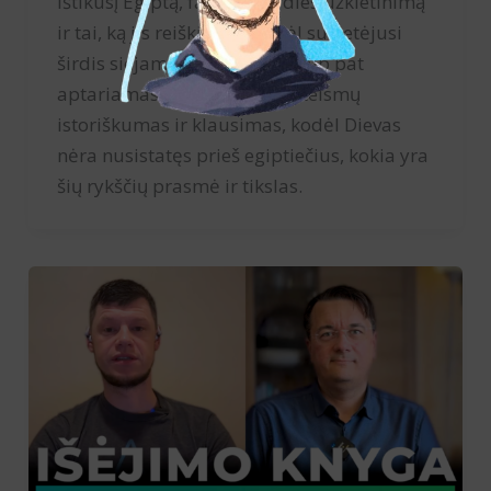
ištikusį Egiptą, faraono širdies užkietinimą
ir tai, ką jis reiškia, bei kodėl sukietėjusi
širdis siejama su pragaru. Taip pat
aptariamas Egiptą ištikusių teismų
istoriškumas ir klausimas, kodėl Dievas
nėra nusistatęs prieš egiptiečius, kokia yra
šių rykščių prasmė ir tikslas.