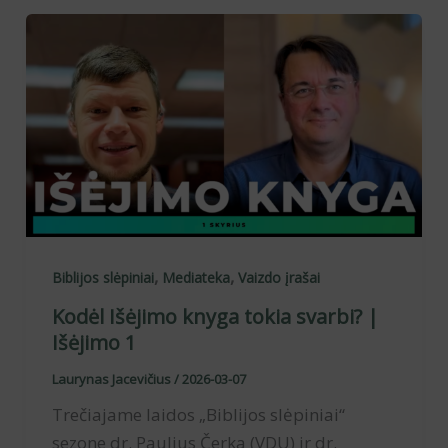
,
,
Biblijos slėpiniai
Mediateka
Vaizdo įrašai
Kodėl Išėjimo knyga tokia svarbi? |
Išėjimo 1
Laurynas Jacevičius
/
2026-03-07
Trečiajame laidos „Biblijos slėpiniai“
sezone dr. Paulius Čerka (VDU) ir dr.