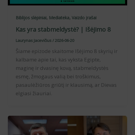
,
,
Biblijos slėpiniai
Mediateka
Vaizdo įrašai
Kas yra stabmeldystė? | Išėjimo 8
Laurynas Jacevičius
/
2026-06-20
Šiame epizode skaitome Išėjimo 8 skyrių ir
kalbame apie tai, kas vyksta Egipte,
maginę ir dvasinę kovą, stabmeldystės
esmę, žmogaus valią bei troškimus,
pasaulėžiūros griūtį ir klausimą, ar Dievas
elgiasi žiauriai.