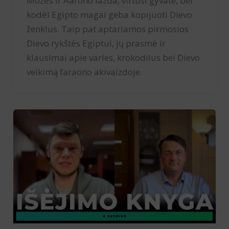
Mozės ir Aarono lazda, virtusi gyvate, bei
kodėl Egipto magai geba kopijuoti Dievo
ženklus. Taip pat aptariamos pirmosios
Dievo rykštės Egiptui, jų prasmė ir
klausimai apie varles, krokodilus bei Dievo
veikimą faraono akivaizdoje.