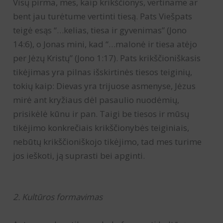
Visų pirma, mes, kaip krikščionys, vertiname ar
bent jau turėtume vertinti tiesą. Pats Viešpats
teigė esąs “…kelias, tiesa ir gyvenimas” (Jono
14:6), o Jonas mini, kad “…malonė ir tiesa atėjo
per Jėzų Kristų” (Jono 1:17). Pats krikščioniškasis
tikėjimas yra pilnas išskirtinės tiesos teiginių,
tokių kaip: Dievas yra trijuose asmenyse, Jėzus
mirė ant kryžiaus dėl pasaulio nuodėmių,
prisikėlė kūnu ir pan. Taigi be tiesos ir mūsų
tikėjimo konkrečiais krikščionybės teiginiais,
nebūtų krikščioniškojo tikėjimo, tad mes turime
jos ieškoti, ją suprasti bei apginti.
2. Kultūros formavimas