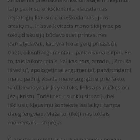
taip pat ir su krikščionimis, klausdamas
nepatogių klausimų ir ieškodamas į juos
atsakymų. Ir beveik visada mano tikėjimas po
tokių diskusijų būdavo sustiprintas, nes
pamatydavau, kad yra tikrai gerų priežasčių
tikėti, o kontrargumentai – pakankamai silpni. Be
to, tais laikotarpiais, kai kas nors, atrodo, „išmuša
iš vėžių“, apologetiniai argumentai, patvirtindami
mano patirtį, visada mane sugrąžina prie fakto,
kad Dievas yra ir Jis yra toks, koks apsireiškęs per
Jėzų Kristų. Todėl net ir sunkių situacijų bei
iškilusių klausimų kontekste išsilaikyti tampa
daug lengviau. Maža to, tikėjimas tokiais
momentais – stiprėja.
Čia verta paminėti ir tai, kad bažnyčia privalo