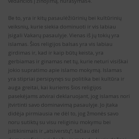
vedančios į žinojimą, nurašymas4.
Be to, yra ir kitų pasaulėžiūrinių bei kultūrinių
veiksnių, kurie siekia dominuoti ir vis labiau
įsigali Vakarų pasaulyje. Vienas iš jų tokių yra
islamas. Šios religijos balsas yra vis labiau
girdimas ir, kad ir kaip būtų keista, yra
gerbiamas ir ginamas net tų, kurie neturi visiškai
jokio supratimo apie islamo mokymą. Islamas
yra stipriai persipynęs su politika bei kultūra ir
auga greitai, kai kuriems šios religijos
pasekėjams atvirai deklaruojant, jog islamas nori
įtvirtinti savo dominavimą pasaulyje. Jo įtaka
didėja pirmiausia ne dėl to, jog žmonės savo
noru sutiktų su visu religiniu mokymu bei
įsitikinimais ir „atsiverstų“, tačiau dėl