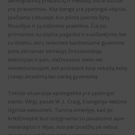
demografinių priežasčių ir metodų, kurie dažnai
yra prievartiniai. Kita banga yra ypatingai stipriai
jaučiama Lietuvoje, kur plinta įvairios Rytų
filosofijos ir jų siūlomos praktikos. Čia jos
priimamos su stipira pagarba ir susižavėjimu bei
su dideliu noru taikomos kasdieniame gyvenime.
Joms skiriamas dėmesys žiniasklaidoje,
televizijoje ir pan., dažniausiai nieko net
nekvestionuojant, bet pristatant kaip nekaltą kelią
į savęs atradimą bei sveiką gyvenseną.
Tokioje situacijoje apologetika yra ypatingai
svarbi. Vėlgi, pasak W. L. Craig, Evangelija nebūna
išgirsta vakuume5. Turima omenyje, kad jei
krikščionybė bus sulyginama su pasakomis apie
vienaragius ir fėjas, nuo pat pradžių jai nebus