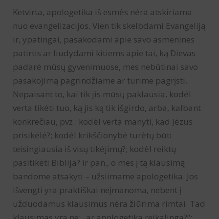
Ketvirta, apologetika iš esmės nėra atskiriama
nuo evangelizacijos. Vien tik skelbdami Evangeliją
ir, ypatingai, pasakodami apie savo asmenines
patirtis ar liudydami kitiems apie tai, ką Dievas
padarė mūsų gyvenimuose, mes nebūtinai savo
pasakojimą pagrindžiame ar turime pagrįsti.
Nepaisant to, kai tik jis mūsų paklausia, kodėl
verta tikėti tuo, ką jis ką tik išgirdo, arba, kalbant
konkrečiau, pvz.: kodėl verta manyti, kad Jėzus
prisikėlė?; kodėl krikščionybė turėtų būti
teisingiausia iš visų tikėjimų?; kodėl reiktų
pasitikėti Biblija? ir pan., o mes į tą klausimą
bandome atsakyti – užsiimame apologetika. Jos
išvengti yra praktiškai neįmanoma, nebent į
užduodamus klausimus nėra žiūrima rimtai. Tad
klausimas yra ne: „ar apologetika reikalinga?“;