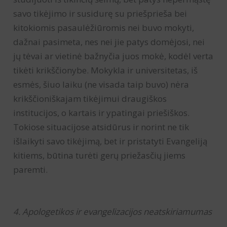
savo tikėjimo ir susidurę su priešprieša bei
kitokiomis pasaulėžiūromis nei buvo mokyti,
dažnai pasimeta, nes nei jie patys domėjosi, nei
jų tėvai ar vietinė bažnyčia juos mokė, kodėl verta
tikėti krikščionybe. Mokykla ir universitetas, iš
esmės, šiuo laiku (ne visada taip buvo) nėra
krikščioniškajam tikėjimui draugiškos
institucijos, o kartais ir ypatingai priešiškos.
Tokiose situacijose atsidūrus ir norint ne tik
išlaikyti savo tikėjimą, bet ir pristatyti Evangeliją
kitiems, būtina turėti gerų priežasčių jiems
paremti.
4. Apologetikos ir evangelizacijos neatskiriamumas