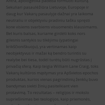
Antra, apologetika padeda formuoti kultūrą.
Sekuliari pasaulėžiūra Lietuvoje, Europoje ir
daug kur Vakarų pasaulyje dažnai yra laikoma
neutraliu ir objektyviu pradiniu tašku spręsti
kone visiems svarbiems visuomenės klausimams.
Bet kuris balsas, kuriame girdėti koks nors
gilesnis santykis su tikėjimu (ypatingai
krikščioniškuoju), yra vertinamas kaip
neobjektyvus ir mažai ką bendro turintis su
realybe bei tiesa, todėl turėtų būti nugrūstas į
privačią sferą. Kaip teigia William Lane Craig, toks
Vakarų kultūros mąstymas yra Apšvietos epochos
produktas, kurios vienas pagrindinių ženklų buvo
bandymas siekti žinių pasitelkiant vien
protavimą. To rezultatas – religijos ir mokslo
supriešinimas bei teologijos, kaip priemonės,