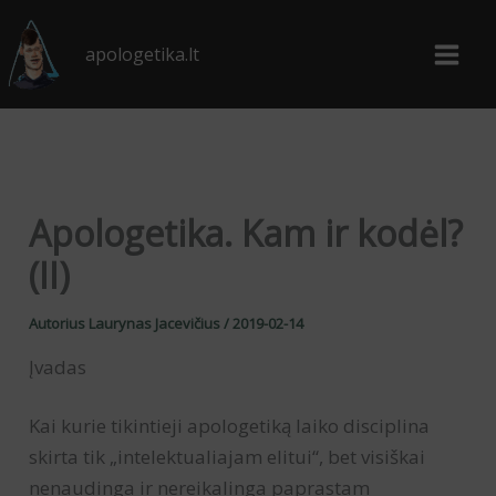
Pereiti
prie
apologetika.lt
turinio
Apologetika. Kam ir kodėl?
(II)
Autorius
Laurynas Jacevičius
/
2019-02-14
Įvadas
Kai kurie tikintieji apologetiką laiko disciplina
skirta tik „intelektualiajam elitui“, bet visiškai
nenaudinga ir nereikalinga paprastam