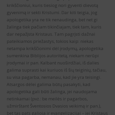
krikščioniui, kuris tiesiog nori gyventi dievotą
gyvenimą ir sekti Kristumi. Dar kiti teigia, jog
apologetika yra ne tik nenaudinga, bet net gi
žalinga tiek pačiam tikinčiajam, tiek tam, kuris
dar nepažįsta Kristaus. Tam pagrįsti dažnai
pateikiamos priežastys, tokios kaip: niekas
netampa krikščionimi dėl įrodymų, apologetika
sumenkina Biblijos autoritetą, niekam nerūpi
įrodymai ir pan. Kalbant nuoširdžiai, iš dalies
galima suprasti kai kuriuos iš šių teiginių, tačiau,
su visa pagarba, nemanau, kad jie yra teisingi.
Atsargos dėlei galima būtų pasakyti, kad
apologetika gali būti žalinga, jei naudojama
netinkamai (pvz.: be meilės ir pagarbos,
užmirštant Šventosios Dvasios veikimą ir pan.),
bet tas pats galioja ir evangelizacijai – jei Kristaus