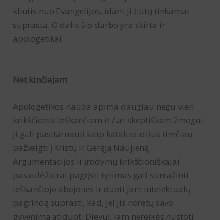
kliūtis nuo Evangelijos, idant ji būtų tinkamai
suprasta. O dalis šio darbo yra skirta ir
apologetikai.
Netikinčiajam
Apologetikos nauda apima daugiau negu vien
krikščionis. Ieškančiam ir / ar skeptiškam žmogui
ji gali pasitarnauti kaip katalizatorius rimčiau
pažvelgti į Kristų ir Gerąją Naujieną.
Argumentacijos ir įrodymų krikščioniškajai
pasaulėžiūrai pagrįsti tyrimas gali sumažinti
ieškančiojo abejones ir duoti jam intelektualų
pagrindą suprasti, kad, jei jis norėtų savo
gyvenimą atiduoti Dievui, jam nereikės nustoti