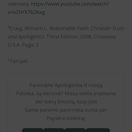
internetą:
https://www.youtube.com/watch?
v=oZhYX762Kag
4
Craig, William L.
Reasonable Faith: Christian Truth
and Apologetics.
Third Edition, 2008, Crossway,
U.S.A. Page: 2
5
Ten pat.
Paremkite Apologetika.lt misiją
Patinka, ką darome? Mūsų veikla įmanoma
dėl tokių žmonių, kaip Jūs!
Galite paremti pasirinkta suma per
Paysera sistemą: