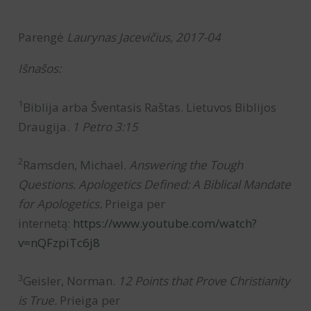
Parengė
Laurynas Jacevičius, 2017-04
Išnašos:
1
Biblija arba Šventasis Raštas. Lietuvos Biblijos
Draugija.
1 Petro 3:15
2
Ramsden, Michael.
Answering the Tough
Questions. Apologetics Defined: A Biblical Mandate
for Apologetics.
Prieiga per
internetą:
https://www.youtube.com/watch?
v=nQFzpiTc6j8
3
Geisler, Norman.
12 Points that Prove Christianity
is True.
Prieiga per