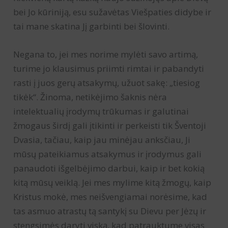
bei Jo kūriniją, esu sužavėtas Viešpaties didybe ir
tai mane skatina Jį garbinti bei šlovinti.
Negana to, jei mes norime mylėti savo artimą,
turime jo klausimus priimti rimtai ir pabandyti
rasti į juos gerų atsakymų, užuot sakę: „tiesiog
tikėk“. Žinoma, netikėjimo šaknis nėra
intelektualių įrodymų trūkumas ir galutinai
žmogaus širdį gali įtikinti ir perkeisti tik Šventoji
Dvasia, tačiau, kaip jau minėjau anksčiau, Ji
mūsų pateikiamus atsakymus ir įrodymus gali
panaudoti išgelbėjimo darbui, kaip ir bet kokią
kitą mūsų veiklą. Jei mes mylime kitą žmogų, kaip
Kristus mokė, mes neišvengiamai norėsime, kad
tas asmuo atrastų tą santykį su Dievu per Jėzų ir
stengsimės daryti viską, kad patrauktume visas