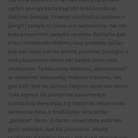
ugdyti jaunąją kartą pagrįsto krikščioniškojo
tikėjimo šviesoje. Priversti nuoširdžiai patikėti ir
įžengti į santykį su Dievu yra neįmanoma, nes bet
koks prievartinis santykis neveikia. Bažnyčia gali
ir turi modeliuoti tikėjimą savo praktika, tačiau
taip pat labai svarbu priimti jaunimo, paauglių ir
vaikų klausimus rimtai bei padėti jiems rasti
atsakymus. Tų klausimų nederėtų „demonizuoti“
ar apkaltinti klausiantįjį tikėjimo trūkumu, nes
gali būti, kad tas asmuo tikėjimo apskritai neturi.
Toks elgesys tik pastiprina visuomenėje
susidariusį stereotipą, jog tikėjimas neturi nieko
bendro su tiesa, o krikščionys nėra proto
„galiūnai“. Be to, iš darbo universitete patirties
galiu pasakyti, kad kai jaunuoliai, atvykę
studijuoti iš tikinčių šeimų, bet patys nepermąstę