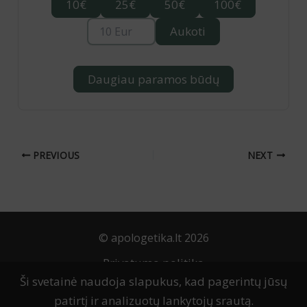
10€
25€
50€
100€
Aukoti
Daugiau paramos būdų
PREVIOUS
NEXT
© apologetika.lt 2026
Privatumo politika
Ši svetainė naudoja slapukus, kad pagerintų jūsų
Naudojimo taisyklės
patirtį ir analizuotų lankytojų srautą.
Slapukų politika