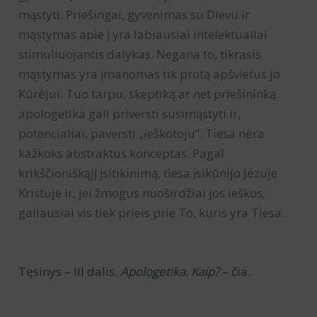
mąstyti. Priešingai, gyvenimas su Dievu ir
mąstymas apie į yra labiausiai intelektualiai
stimuliuojantis dalykas. Negana to, tikrasis
mąstymas yra įmanomas tik protą apšvietus jo
Kūrėjui. Tuo tarpu, skeptiką ar net priešininką
apologetika gali priversti susimąstyti ir,
potencialiai, paversti „ieškotoju“. Tiesa nėra
kažkoks abstraktus konceptas. Pagal
krikščioniškąjį įsitikinimą, tiesa įsikūnijo Jėzuje
Kristuje ir, jei žmogus nuoširdžiai jos ieškos,
galiausiai vis tiek prieis prie To, kuris yra Tiesa.
Tęsinys – III dalis.
Apologetika. Kaip?
– čia.