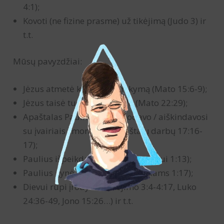
4:1);
Kovoti (ne fizine prasme) už tikėjimą (Judo 3) ir
t.t.
Mūsų pavyzdžiai:
Jėzus atmetė klaidingą mokymą (Mato 15:6-9);
Jėzus taisė tuos, kurie klydo (Mato 22:29);
Apaštalas Paulius diskutuodavo / aiškindavosi
su įvairiais žmonėmis (Apaštalų darbų 17:16-
17);
Paulius išpeikdavo klystančius (Titui 1:13);
Paulius gynė Evangeliją (Filipiečiams 1:17);
Dievui rūpi įrodymai (Išėjimo 3:4-4:17, Luko
24:36-49, Jono 15:26…) ir t.t.