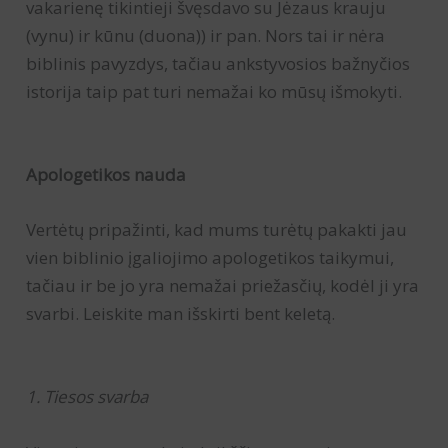
vakarienę tikintieji švęsdavo su Jėzaus krauju
(vynu) ir kūnu (duona)) ir pan. Nors tai ir nėra
biblinis pavyzdys, tačiau ankstyvosios bažnyčios
istorija taip pat turi nemažai ko mūsų išmokyti.
Apologetikos nauda
Vertėtų pripažinti, kad mums turėtų pakakti jau
vien biblinio įgaliojimo apologetikos taikymui,
tačiau ir be jo yra nemažai priežasčių, kodėl ji yra
svarbi. Leiskite man išskirti bent keletą.
1. Tiesos svarba