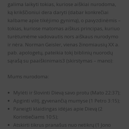
galima laikyti tokias, kuriose aiškiai nurodoma,
ką krikščioniui dera daryti (dabar konkrečiai
kalbame apie tikėjimo gynimą), o pavyzdinėmis –
tokias, kuriose matomas aiškus principas, kuriuo
turėtumėme vadovautis nors aiškaus nurodymo
ir nėra. Norman Geisler, vienas žinomiausių XX a.
pab. apologetų, pateikia tokį biblinių nuorodų
sąrašą su paaiškinimais3 (skirstymas – mano):
Mums nurodoma:
Mylėti ir šlovinti Dievą savo protu (Mato 22:37);
Apginti viltį, gyvenančią mumyse (1 Petro 3:15);
Paneigti klaidingas idėjas apie Dievą (2
Korintiečiams 10:5);
Atskirti tikrus pranašus nuo netikrų (1 Jono