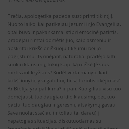
3. Tikinčiojo sustiprinimas
Trečia, apologetika padeda sustiprinti tikintįjį.
Nuo to laiko, kai patikėjau Jėzumi ir Jo Evangelija,
o tai buvo ir pakankamai stipri emocinė patirtis,
pradėjau rimtai domėtis Juo, kaip asmeniu ir
apskritai krikščioniškuoju tikėjimu bei jo
pagrįstumu. Tyrinėjant, natūraliai pradėjo kilti
sunkių klausimų, tokių kaip: ką reiškė Jėzaus
mirtis ant kryžiaus? Kodėl verta manyti, kad
krikščionybė yra galutinę tiesą turintis tikėjimas?
Ar Biblija yra patikima? ir pan. Kuo giliau visu tuo
domėjausi, tuo daugiau kilo klausimų, bet, tuo
pačiu, tuo daugiau ir geresnių atsakymų gavau.
Save nuolat stačiau (ir toliau tai darau) į
nepatogias situacijas, diskutuodamas su
žmonėmis priešiškais krikščioniškajam tikėjimui,