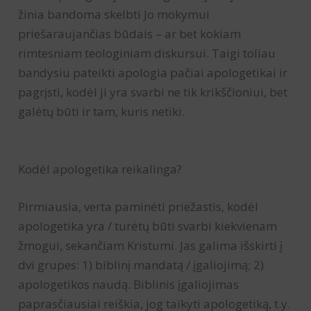
žinia bandoma skelbti Jo mokymui
priešaraujančias būdais – ar bet kokiam
rimtesniam teologiniam diskursui. Taigi toliau
bandysiu pateikti apologia pačiai apologetikai ir
pagrįsti, kodėl ji yra svarbi ne tik krikščioniui, bet
galėtų būti ir tam, kuris netiki.
Kodėl apologetika reikalinga?
Pirmiausia, verta paminėti priežastis, kodėl
apologetika yra / turėtų būti svarbi kiekvienam
žmogui, sekančiam Kristumi. Jas galima išskirti į
dvi grupes: 1) biblinį mandatą / įgaliojimą; 2)
apologetikos naudą. Biblinis įgaliojimas
paprasčiausiai reiškia, jog taikyti apologetiką, t.y.