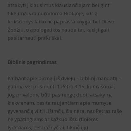
atsakyti į klausimus klausiančiajam bei ginti
tikėjimą, yra nurodoma Biblijoje, kurią
krikščionys laiko ne paprasta knyga, bet Dievo
Žodžiu, o apologetikos nauda tai, kad ji gali
pasitarnauti praktiškai.
Biblinis pagrindimas
Kalbant apie pirmąjį iš dviejų – biblinį mandatą –
galima vėl prisiminti 1 Petro 3:15, kur rašoma,
jog privalome būti pasirengę duoti atsakymą
kiekvienam, besiteiraujančiam apie mumyse
gyvenančią viltį1. Išimčių čia nėra, nes Petras rašo
ne ypatingiems ar kažkuo išskirtiniems
lyderiams, bet bažnyčiai, tikinčiųjų