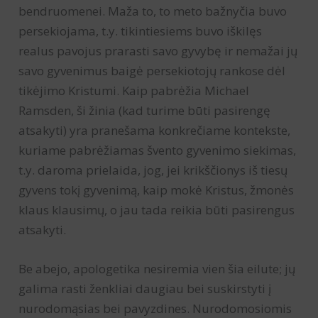
bendruomenei. Maža to, to meto bažnyčia buvo
persekiojama, t.y. tikintiesiems buvo iškilęs
realus pavojus prarasti savo gyvybę ir nemažai jų
savo gyvenimus baigė persekiotojų rankose dėl
tikėjimo Kristumi. Kaip pabrėžia Michael
Ramsden, ši žinia (kad turime būti pasirengę
atsakyti) yra pranešama konkrečiame kontekste,
kuriame pabrėžiamas švento gyvenimo siekimas,
t.y. daroma prielaida, jog, jei krikščionys iš tiesų
gyvens tokį gyvenimą, kaip mokė Kristus, žmonės
klaus klausimų, o jau tada reikia būti pasirengus
atsakyti.
Be abejo, apologetika nesiremia vien šia eilute; jų
galima rasti ženkliai daugiau bei suskirstyti į
nurodomąsias bei pavyzdines. Nurodomosiomis