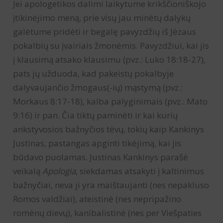
Jei apologetikos dalimi laikytume krikščioniškojo
įtikinėjimo meną, prie visų jau minėtų dalykų
galėtume pridėti ir begalę pavyzdžių iš Jėzaus
pokalbių su įvairiais žmonėmis. Pavyzdžiui, kai jis
į klausimą atsako klausimu (pvz.: Luko 18:18-27),
pats jų užduoda, kad pakeistų pokalbyje
dalyvaujančio žmogaus(-ių) mąstymą (pvz.:
Morkaus 8:17-18), kalba palyginimais (pvz.: Mato
9:16) ir pan. Čia tiktų paminėti ir kai kurių
ankstyvosios bažnyčios tėvų, tokių kaip Kankinys
Justinas, pastangas apginti tikėjimą, kai jis
būdavo puolamas. Justinas Kankinys parašė
veikalą
Apologia
, siekdamas atsakyti į kaltinimus
bažnyčiai, neva ji yra maištaujanti (nes nepakluso
Romos valdžiai), ateistinė (nes nepripažino
romėnų dievų), kanibalistinė (nes per Viešpaties