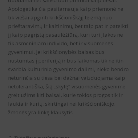
duodama net šanso būti priimtai kaip tiesai.
Apologetika čia pasitarnauja kaip priemonė ne
tik viešai apginti krikščioniškąjį teizmą nuo
prieštaravimų ir kaltinimų, bet taip pat ir pateikti
jį kaip pagrįstą pasaulėžiūrą, kuri turi įtakos ne
tik asmeniniam individo, bet ir visuomenės
gyvenimui. Jei krikščionybės balsas bus
nustumtas į periferiją ir bus laikomas tik ne itin
svarbia kultūrinio gyvenimo dalimi, nieko bendro
neturinčia su tiesa bei dažnai vaizduojama kaip
netolerantiška, šią „skylę“ visuomenės gyvenime
greit užims kiti balsai, kurie tokios progos tik ir
laukia ir kurių, skirtingai nei krikščioniškojo,
žmonės yra linkę klausytis.