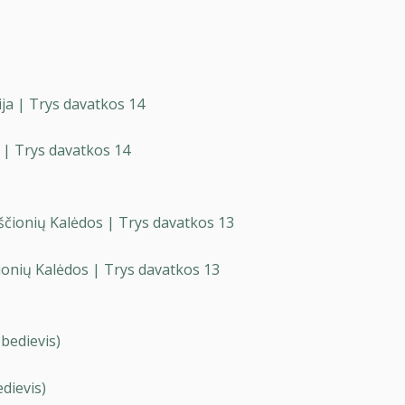
 | Trys davatkos 14
ščionių Kalėdos | Trys davatkos 13
Paremkite Apologetika.lt 
Patinka, ką darome? Mūsų veikla įmanoma dėl
edievis)
10€
50€
10