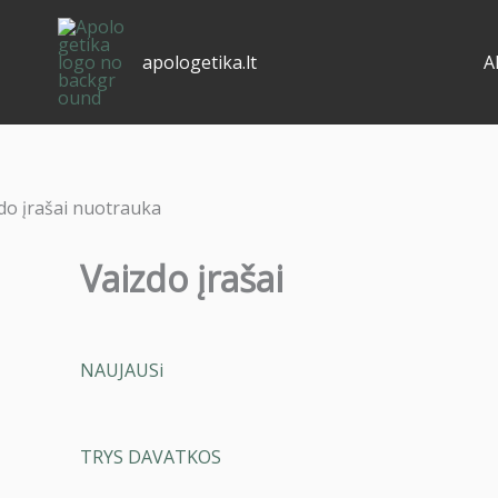
Pereiti
prie
apologetika.lt
A
turinio
Vaizdo įrašai
NAUJAUSi
TRYS DAVATKOS