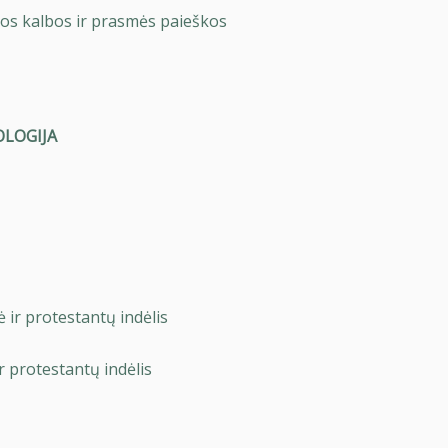
osios kalbos ir prasmės paieškos
OLOGIJA
r protestantų indėlis