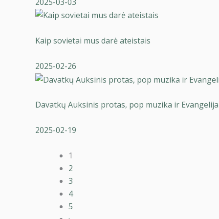
2025-03-03
Kaip sovietai mus darė ateistais
2025-02-26
Davatkų Auksinis protas, pop muzika ir Evangelija
2025-02-19
1
2
3
4
5
›