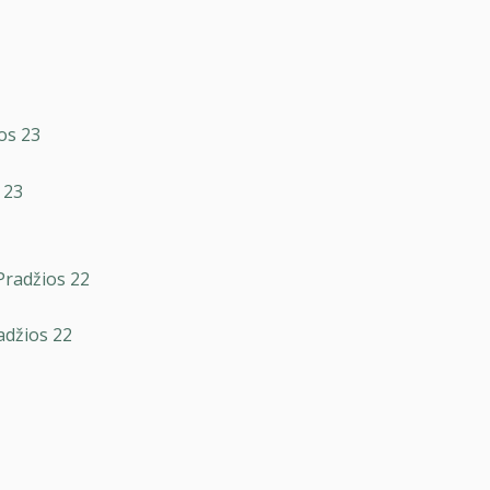
Au
Daugiau paramos bū
 23
adžios 22