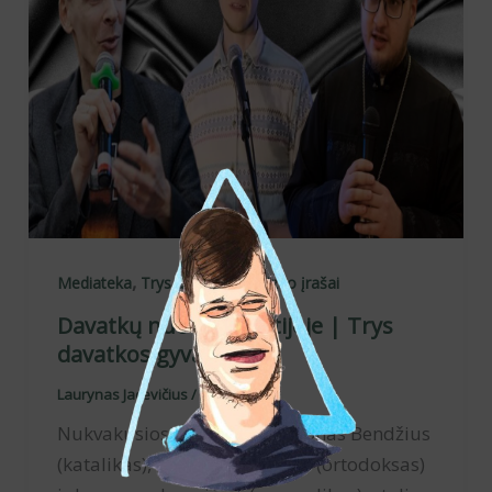
,
,
Mediateka
Trys davatkos
Vaizdo įrašai
Davatkų nuotykiai Estijoje | Trys
davatkos gyvai
Laurynas Jacevičius
/
2025-08-23
Nukvakusios davatkos – Simonas Bendžius
(katalikas), Gintaras Sungaila (ortodoksas)