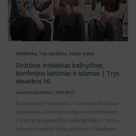
,
,
Mediateka
Trys davatkos
Vaizdo įrašai
Dirbtinis intelektas bažnyčioje,
konfesijos keitimas ir islamas | Trys
davatkos 16
Laurynas Jacevičius
/
2025-04-22
Nukvakusios davatkos – Simonas Bendžius
(katalikas), Gintaras Sungaila (ortodoksas)
ir Laurynas Jacevičius (evangelikas) – toliau
kiša savo veidus į jūsų ekranus. Pokalbyje