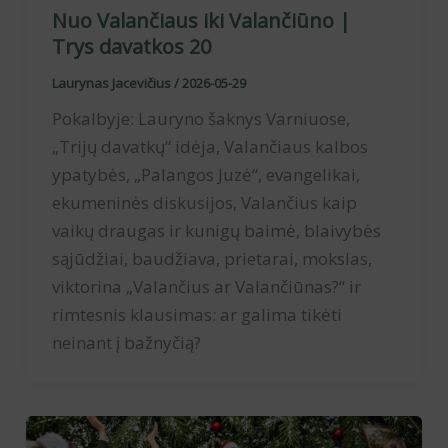
Nuo Valančiaus iki Valančiūno |
Trys davatkos 20
Laurynas Jacevičius
/
2026-05-29
Pokalbyje: Lauryno šaknys Varniuose,
„Trijų davatkų“ idėja, Valančiaus kalbos
ypatybės, „Palangos Juzė“, evangelikai,
ekumeninės diskusijos, Valančius kaip
vaikų draugas ir kunigų baimė, blaivybės
sąjūdžiai, baudžiava, prietarai, mokslas,
viktorina „Valančius ar Valančiūnas?“ ir
rimtesnis klausimas: ar galima tikėti
neinant į bažnyčią?