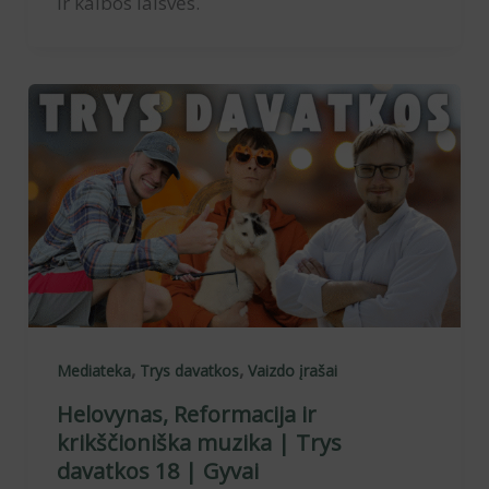
ir kalbos laisvės.
,
,
Mediateka
Trys davatkos
Vaizdo įrašai
Helovynas, Reformacija ir
krikščioniška muzika | Trys
davatkos 18 | Gyvai