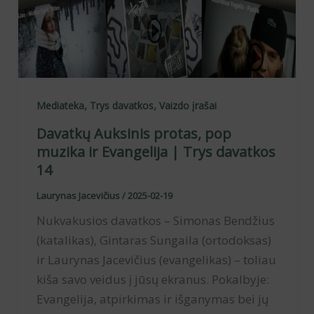
,
,
Mediateka
Trys davatkos
Vaizdo įrašai
Davatkų Auksinis protas, pop
muzika ir Evangelija | Trys davatkos
14
Laurynas Jacevičius
/
2025-02-19
Nukvakusios davatkos – Simonas Bendžius
(katalikas), Gintaras Sungaila (ortodoksas)
ir Laurynas Jacevičius (evangelikas) – toliau
kiša savo veidus į jūsų ekranus. Pokalbyje:
Evangelija, atpirkimas ir išganymas bei jų