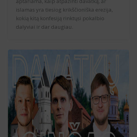
aptariama, kaip atpažinti davatką, ar
islamas yra tiesiog krikščioniška erezija,
kokią kitą konfesiją rinktųsi pokalbio
dalyviai ir dar daugiau.