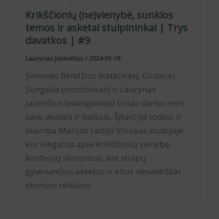
Krikščionių (ne)vienybė, sunkios
temos ir asketai stulpininkai | Trys
davatkos | #9
Laurynas Jacevičius
/
2024-01-19
Simonas Bendžius (katalikas), Gintaras
Sungaila (ortodoksas) ir Laurynas
Jacevičius (evangelikas) toliau darko eterį
savo veidais ir balsais. Šįkart jie rodosi ir
skamba Marijos radijo Vilniaus studijoje,
kur klegama apie krikščionių vienybę,
konfesijų skirtumus, ant stulpų
gyvenančius asketus ir kitus nesvietiškai
įdomius reikalus.