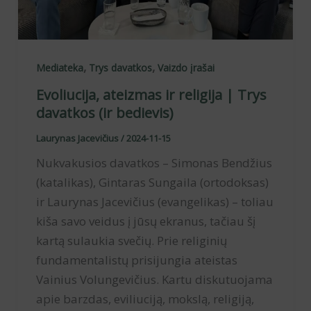
,
,
Mediateka
Trys davatkos
Vaizdo įrašai
Evoliucija, ateizmas ir religija | Trys
davatkos (ir bedievis)
Laurynas Jacevičius
/
2024-11-15
Nukvakusios davatkos – Simonas Bendžius
(katalikas), Gintaras Sungaila (ortodoksas)
ir Laurynas Jacevičius (evangelikas) – toliau
kiša savo veidus į jūsų ekranus, tačiau šį
kartą sulaukia svečių. Prie religinių
fundamentalistų prisijungia ateistas
Vainius Volungevičius. Kartu diskutuojama
apie barzdas, eviliuciją, mokslą, religiją,