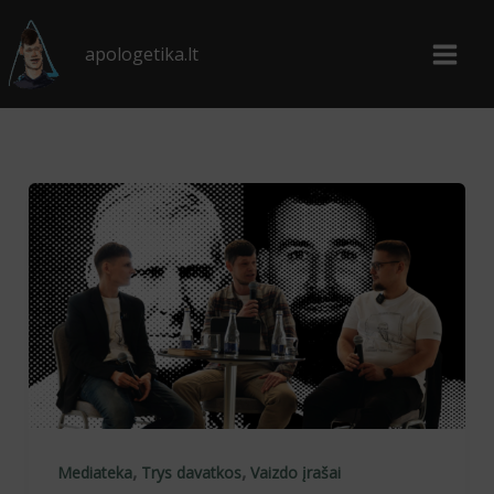
Pereiti
prie
apologetika.lt
turinio
,
,
Mediateka
Trys davatkos
Vaizdo įrašai