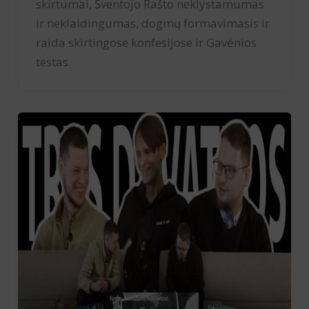
skirtumai, Šventojo Rašto neklystamumas
ir neklaidingumas, dogmų formavimasis ir
raida skirtingose konfesijose ir Gavėnios
testas.