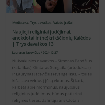
,
,
Mediateka
Trys davatkos
Vaizdo įrašai
Naujieji religiniai judėjimai,
anekdotai ir (ne)krikščionių Kalėdos
| Trys davatkos 13
Laurynas Jacevičius
/
2024-12-27
Nukvakusios davatkos – Simonas Bendžius
(katalikas), Gintaras Sungaila (ortodoksas)
ir Laurynas Jacevičius (evangelikas) – toliau
kiša savo veidus į jūsų ekranus. Šį kartą
kalbėtą apie mormonus, naujuosius
religinius judėjimus, būdus patikrinti
religines tiesas, dalintąsi anekdotais ir