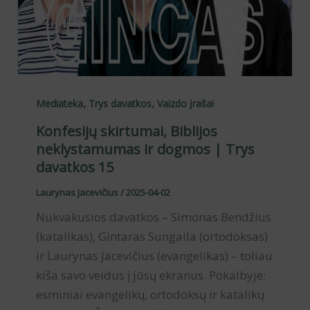
,
,
Mediateka
Trys davatkos
Vaizdo įrašai
Konfesijų skirtumai, Biblijos
neklystamumas ir dogmos | Trys
davatkos 15
Laurynas Jacevičius
/
2025-04-02
Nukvakusios davatkos – Simonas Bendžius
(katalikas), Gintaras Sungaila (ortodoksas)
ir Laurynas Jacevičius (evangelikas) – toliau
kiša savo veidus į jūsų ekranus. Pokalbyje:
esminiai evangelikų, ortodoksų ir katalikų