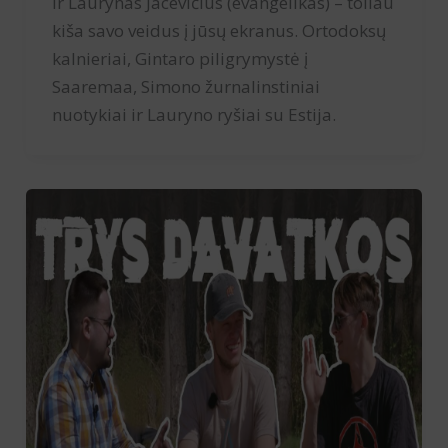
ir Laurynas Jacevičius (evangelikas) – toliau
kiša savo veidus į jūsų ekranus. Ortodoksų
kalnieriai, Gintaro piligrymystė į
Saaremaa, Simono žurnalinstiniai
nuotykiai ir Lauryno ryšiai su Estija.