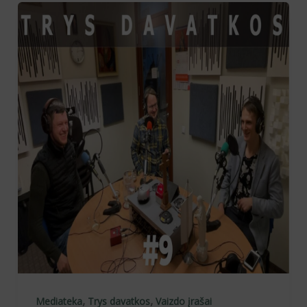
,
,
Mediateka
Trys davatkos
Vaizdo įrašai