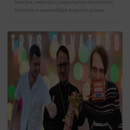
teorijos, reakcijos į populiarius muzikinius
kūrinius ir davatkiškas Auksinis protas.