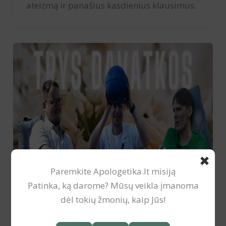
ateizmą ir panašius kasdienius klausimus.
✖
Paremkite Apologetika.lt misiją
Patinka, ką darome? Mūsų veikla įmanoma
dėl tokių žmonių, kaip Jūs!