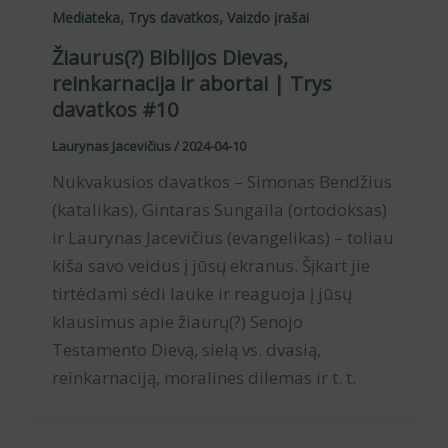
,
,
Mediateka
Trys davatkos
Vaizdo įrašai
Žiaurus(?) Biblijos Dievas,
reinkarnacija ir abortai | Trys
davatkos #10
Laurynas Jacevičius
/
2024-04-10
Nukvakusios davatkos – Simonas Bendžius
(katalikas), Gintaras Sungaila (ortodoksas)
ir Laurynas Jacevičius (evangelikas) – toliau
kiša savo veidus į jūsų ekranus. Šįkart jie
tirtėdami sėdi lauke ir reaguoja į jūsų
klausimus apie žiaurų(?) Senojo
Testamento Dievą, sielą vs. dvasią,
reinkarnaciją, moralines dilemas ir t. t.